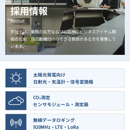
採用情報
Recruit
弊社では、業務の拡充ならびに将来のビジネスアイテム開
拓のため、
自己動機付けのできる意欲のある方を募集して
います。
太陽光発電向け
日射光・気温計・信号変換箱
CO
測定
2
センサモジュール・測定器
無線データロギング
920MHz・LTE・LoRa