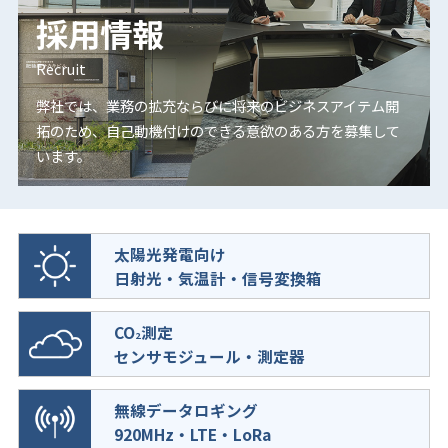
採用情報
Recruit
弊社では、業務の拡充ならびに将来のビジネスアイテム開
拓のため、
自己動機付けのできる意欲のある方を募集して
います。
太陽光発電向け
日射光・気温計・信号変換箱
CO
測定
2
センサモジュール・測定器
無線データロギング
920MHz・LTE・LoRa