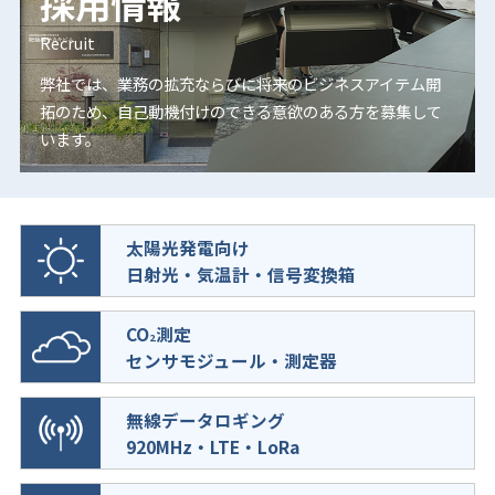
採用情報
Recruit
弊社では、業務の拡充ならびに将来のビジネスアイテム開
拓のため、
自己動機付けのできる意欲のある方を募集して
います。
太陽光発電向け
日射光・気温計・信号変換箱
CO
測定
2
センサモジュール・測定器
無線データロギング
920MHz・LTE・LoRa